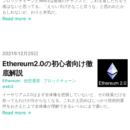
ブロックチェーンとweb3は最後のチャンスで、これを逃したらもう
後はないと思ってる。「えらい大げさなこと言うな」と思われたか
もしれないが、わりと本気だ。
Read more →
Published on
2021年12月25日
Ethereum2.0の初心者向け徹
底解説
Ethereum
仮想通貨
ブロックチェーン
web3
イーサリアム2.0はまず全体像を把握していないと、その枝葉だけを
拾ってもわけが分からなくなる。これさえ読めばしっかり技術的要
件をおさえた上で全体像が理解できるレベルにまで書いた。
Read more →