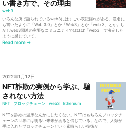
い書き方で、その理由
web3
いろんな所で語られているweb3にはすごい表記揺れがある。題名に
も書いたように「Web 3.0」とか「Web3」とか「web 3」とか。し
かしweb3関連の主要なコミュニティではほぼ「web3」で決定した
ように感じていて、
Read more →
Published on
2022年1月12日
NFT詐欺の実例から学ぶ、騙
されない方法
NFT
ブロックチェーン
web3
Ethereum
NFTを詐欺の温床なんかにしたくない。NFTはもちろんブロックチ
ェーンの世界には明るい未来があると信じている。なので、人類が
手に入れたブロックチェーンという素晴らしい技術が