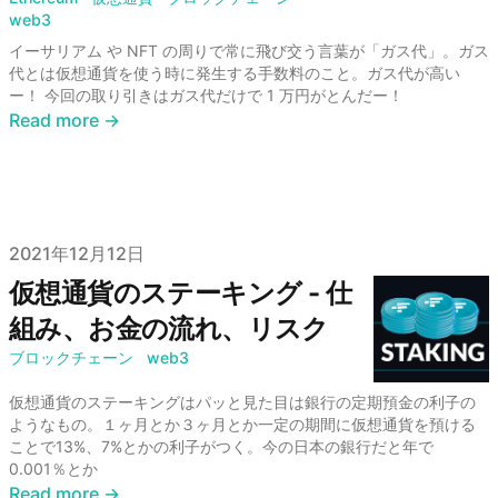
web3
イーサリアム や NFT の周りで常に飛び交う言葉が「ガス代」。ガス
代とは仮想通貨を使う時に発生する手数料のこと。ガス代が高い
ー！ 今回の取り引きはガス代だけで 1 万円がとんだー！
Read more →
Published on
2021年12月12日
仮想通貨のステーキング - 仕
組み、お金の流れ、リスク
ブロックチェーン
web3
仮想通貨のステーキングはパッと見た目は銀行の定期預金の利子の
ようなもの。１ヶ月とか３ヶ月とか一定の期間に仮想通貨を預ける
ことで13%、7%とかの利子がつく。今の日本の銀行だと年で
0.001％とか
Read more →