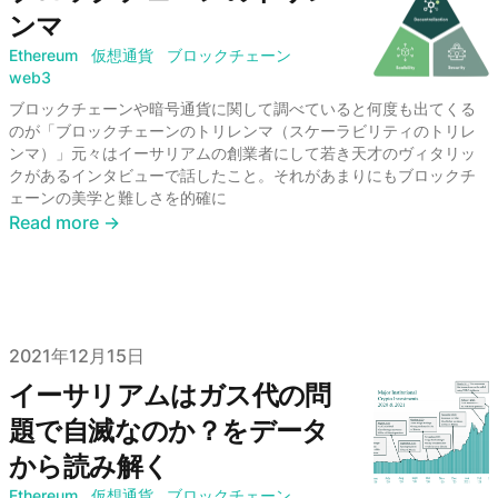
ンマ
Ethereum
仮想通貨
ブロックチェーン
web3
ブロックチェーンや暗号通貨に関して調べていると何度も出てくる
のが「ブロックチェーンのトリレンマ（スケーラビリティのトリレ
ンマ）」元々はイーサリアムの創業者にして若き天才のヴィタリッ
クがあるインタビューで話したこと。それがあまりにもブロックチ
ェーンの美学と難しさを的確に
Read more →
Published on
2021年12月15日
イーサリアムはガス代の問
題で自滅なのか？をデータ
から読み解く
Ethereum
仮想通貨
ブロックチェーン