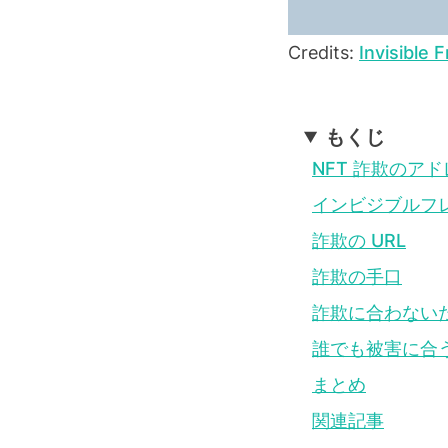
Credits:
Invisible 
もくじ
NFT 詐欺のア
インビジブルフ
詐欺の URL
詐欺の手口
詐欺に合わない
誰でも被害に合
まとめ
関連記事