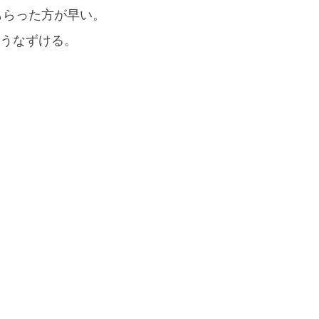
もらった方が早い。
もうなずける。