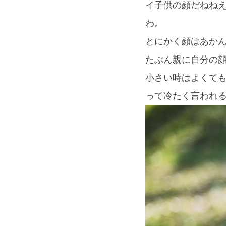
イ子供の顔だねね
わ。
とにかく顔はあか
たぶん親に自分の
小さい時はよくて
って冷たく言われ