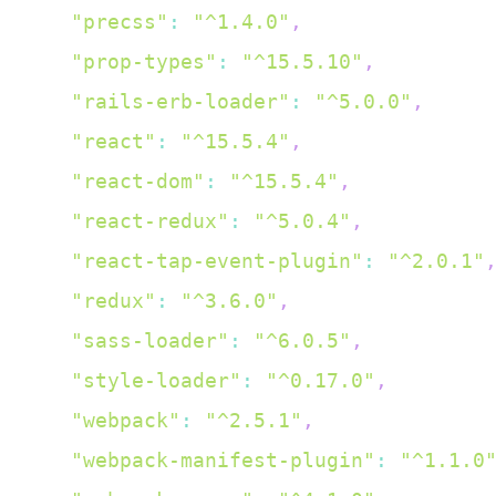
"precss"
:
"^1.4.0"
,
"prop-types"
:
"^15.5.10"
,
"rails-erb-loader"
:
"^5.0.0"
,
"react"
:
"^15.5.4"
,
"react-dom"
:
"^15.5.4"
,
"react-redux"
:
"^5.0.4"
,
"react-tap-event-plugin"
:
"^2.0.1"
"redux"
:
"^3.6.0"
,
"sass-loader"
:
"^6.0.5"
,
"style-loader"
:
"^0.17.0"
,
"webpack"
:
"^2.5.1"
,
"webpack-manifest-plugin"
:
"^1.1.0