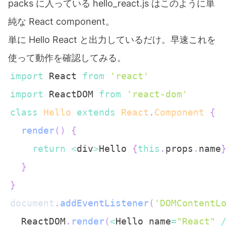
packs に入っている hello_react.js はこのように単
純な React component。
単に Hello React と出力しているだけ。早速これを
使って動作を確認してみる。
import
React
from
'react'
import
ReactDOM
from
'react-dom'
class
Hello
extends
React
.
Component
{
render
(
)
{
return
<
div
>
Hello
{
this
.
props
.
name
}
}
document
.
addEventListener
(
'DOMContentL
ReactDOM
.
render
(
<
Hello
 name
=
"React"