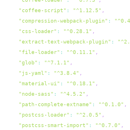
"coffee-loader"
:
"^0.7.3"
,
"coffee-script"
:
"^1.12.5"
,
"compression-webpack-plugin"
:
"^0.
"css-loader"
:
"^0.28.1"
,
"extract-text-webpack-plugin"
:
"^2
"file-loader"
:
"^0.11.1"
,
"glob"
:
"^7.1.1"
,
"js-yaml"
:
"^3.8.4"
,
"material-ui"
:
"^0.18.1"
,
"node-sass"
:
"^4.5.2"
,
"path-complete-extname"
:
"^0.1.0"
,
"postcss-loader"
:
"^2.0.5"
,
"postcss-smart-import"
:
"^0.7.0"
,