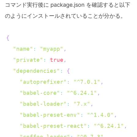
コマンド実行後に package.json を確認すると以下
のようにインストールされていることが分かる。
{
"name"
:
"myapp"
,
"private"
:
true
,
"dependencies"
:
{
"autoprefixer"
:
"^7.0.1"
,
"babel-core"
:
"^6.24.1"
,
"babel-loader"
:
"7.x"
,
"babel-preset-env"
:
"^1.4.0"
,
"babel-preset-react"
:
"^6.24.1"
,