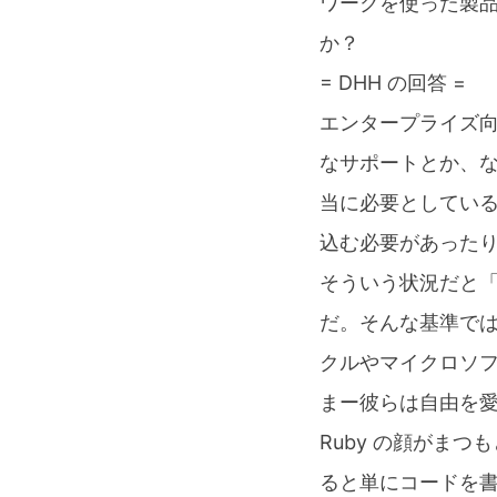
ワークを使った製
か？
= DHH の回答 =
エンタープライズ
なサポートとか、
当に必要としてい
込む必要があった
そういう状況だと「
だ。そんな基準で
クルやマイクロソ
まー彼らは自由を
Ruby の顔がまつ
ると単にコードを書く