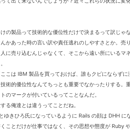
品って出て来ないんでしょうか？近々これらの状況に変
向けの製品って技術的な優位性だけで決まるって訳じゃ
なんかあった時の言い訳や責任逃れのしやすさとか。売
る人に売り込むんじゃなくて、そこから遠い所にいるマ
り。
ここは IBM 製品を買っておけば、誰もクビにならず
は技術的優位性なんてちっとも重要でなかったりする。
フトのマークが付いているってことなんだ。
愛する俺達とは違うってことだね。
もとゆきひろ氏になっているように Rails の顔は DHH
ことだけが仕事ではなく、その思想や態度が Ruby や R