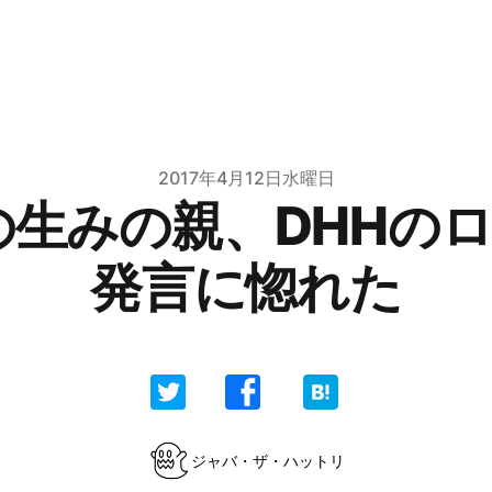
2017年4月12日水曜日
lsの生みの親、DHHの
発言に惚れた
ジャバ・ザ・ハットリ