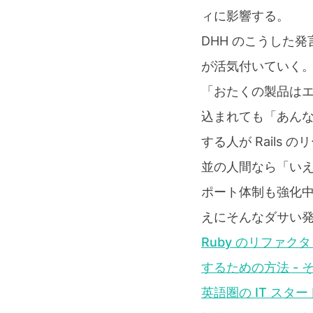
ィに影響する。
DHH のこうした発
が活気付いていく
「おたくの製品は
込まれても「あん
する人が Rails
並の人間なら「いえ
ポート体制も強化中で
えにそんなダサい
Ruby のリファ
するための方法 - 
英語圏の IT ス