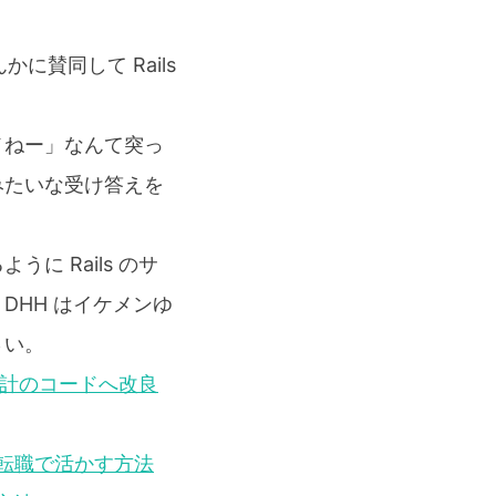
に賛同して Rails
メねー」なんて突っ
みたいな受け答えを
 Rails のサ
 DHH はイケメンゆ
さい。
設計のコードへ改良
を転職で活かす方法