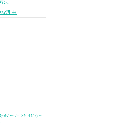
る方法
純な理由
rocを分かったつもりになっ
た