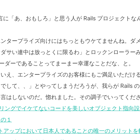
言に「あ、おもしろ」と思う人が Rails プロジェクトなんか
。
エンタープライズ向けにはちっともウケてませんね。ダ
なダサい連中は放っとくに限るわ」とロックンローラー
 のリーダーであることってまーまー幸運なことだな、と。
いえ、エンタープライズのお客様にもご満足いただけるように
して、、」とやってしまうだろうが、我らが Rails の
発言はしないのだ。惚れました。その調子でいってくだ
クタリングでイケてないコードを美しいオブジェクト指向
その１
タートアップにおいて日本人であることの唯一のメリット