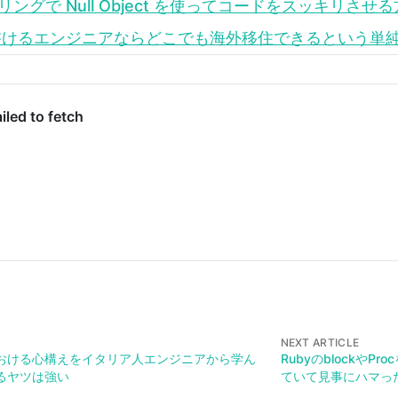
リングで Null Object を使ってコードをスッキリさせ
書けるエンジニアならどこでも海外移住できるという単
NEXT ARTICLE
おける心構えをイタリア人エンジニアから学ん
RubyのblockやP
るヤツは強い
ていて見事にハマっ