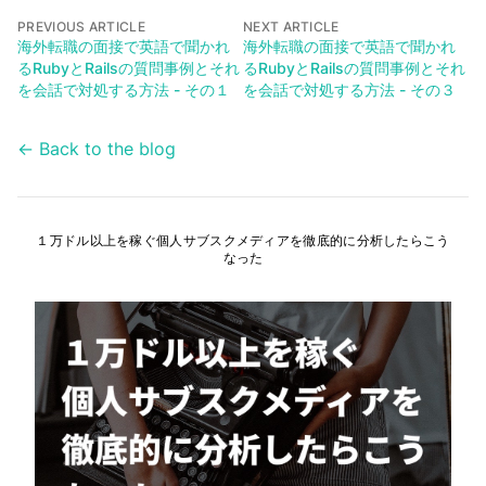
PREVIOUS ARTICLE
NEXT ARTICLE
海外転職の面接で英語で聞かれ
海外転職の面接で英語で聞かれ
るRubyとRailsの質問事例とそれ
るRubyとRailsの質問事例とそれ
を会話で対処する方法 - その１
を会話で対処する方法 - その３
← Back to the blog
１万ドル以上を稼ぐ個人サブスクメディアを徹底的に分析したらこう
なった