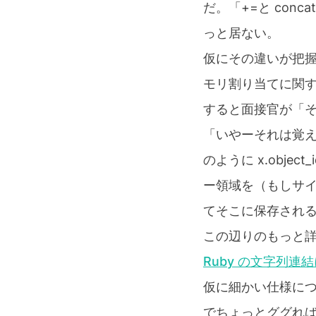
だ。「+=と co
っと居ない。
仮にその違いが把
モリ割り当てに関
すると面接官が「そう
「いやーそれは覚えて
のように x.obje
ー領域を（もしサ
てそこに保存される。
この辺りのもっと
Ruby の文字列連結
仮に細かい仕様に
でちょっとググれ