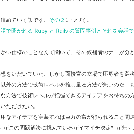
を進めていく訳です。
その２
につづく。
で聞かれる Ruby と Rails の質問事例とそれを会話で
細かい仕様のことなんて聞いて、その候補者のナニが分
感想をいだいていた。しかし面接官の立場で応募者を選
れ以外の方法で技術レベルを推し量る方法が無いのだ。
トな方法で技術レベルが把握できるアイデアをお持ちの
ていただきたい。
用なアイデアを実装すれば巨万の富が得られること間違いな
 やら誰もがこの問題解決に挑んでいるがイマイチ決定打が無