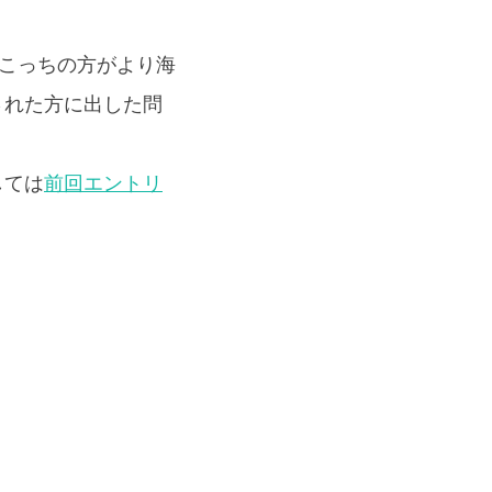
。こっちの方がより海
された方に出した問
しては
前回エントリ