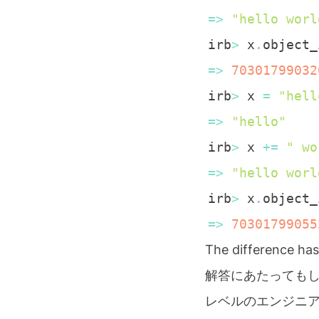
=
>
"hello worl
irb
>
 x
.
=
>
70301799032
irb
>
 x 
=
"hell
=
>
"hello"
irb
>
 x 
+
=
" wo
=
>
"hello worl
irb
>
 x
.
=
>
70301799055
The difference has
解答にあたってもし
レベルのエンジニ