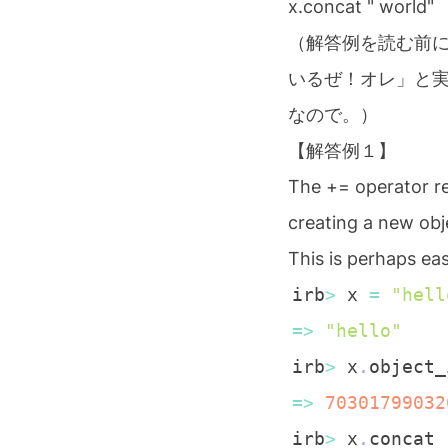
x.concat " world"
（解答例を読む前
いるぜ！オレ」と
なので。）
【解答例１】
The += operator re-
creating a new obje
This is perhaps eas
irb
>
 x 
=
"hell
=
>
"hello"
irb
>
 x
.
=
>
70301799032
irb
>
 x
.
concat 