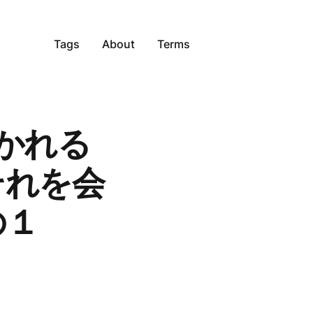
Tags
About
Terms
かれる
とそれを会
の１