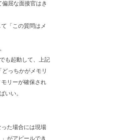
んて偏屈な面接官はき
して「この質問はメ
る。
 でも起動して、上記
ても「どっちかがメモリ
メモリーが確保され
ればいい。
なった場合には現場
よ」がアピールでき