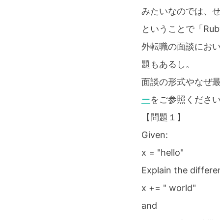
みたいなのでは、
ということで「Ru
外転職の面談にお
題もあるし。
面談の形式やなぜ
ー
をご参照くださ
【問題１】
Given:
x = "hello"
Explain the differ
x += " world"
and