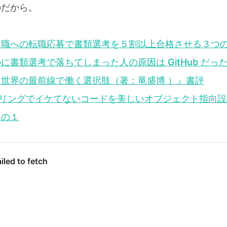
のだから。
ア職への転職応募で書類選考を５割以上合格させる３つ
に書類選考で落ちてしまった人の原因は GitHub だっ
世界の最前線で働く選択肢（著：竜盛博 ）』書評
クタリングでイケてないコードを美しいオブジェクト指向
その１