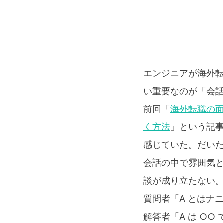
Authors
エンジニアが海外
い重要なのが「会
前回「
海外転職の面
く方法
」という記
感じていた。だい
会話の中で雰囲気
談が成り立たない
質問者「A とはナ
解答者「A は ○○