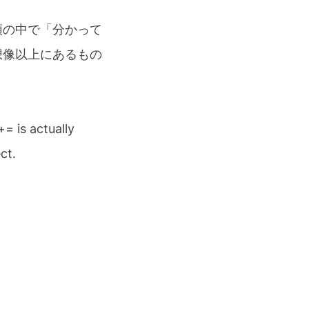
頭の中で「分かって
想像以上にあるもの
+= is actually
ct.