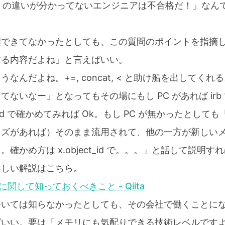
ncat の違いが分かってないエンジニアは不合格だ！」な
握できてなかったとしても、この質問のポイントを指摘
する内容だよね」と言えばいい。
なんだよね。+=, concat, < と助け船を出してくれ
ないなー」となってもその場にもし PC があれば irb
ct_id で確かめてみれば Ok。もし PC が無かったとし
イズがあれば）そのまま流用されて、他の一方が新しい
確かめ方は x.object_id で。。。」と話して説明す
詳しい解説はこちら。
に関して知っておくべきこと - Qiita
ついては知らなかったとしても、その会社で働くことに
ばいい。要は「メモリにも気配りできる技術レベルです