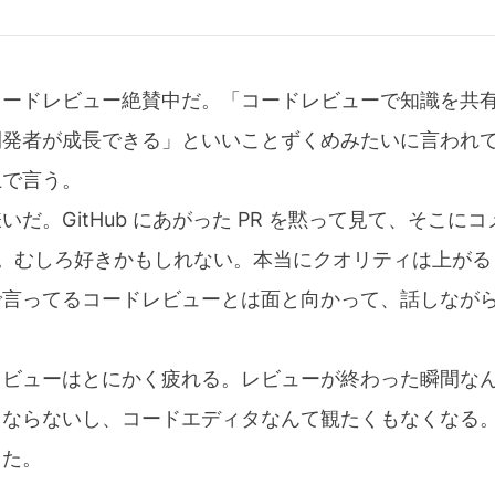
コードレビュー絶賛中だ。「コードレビューで知識を共
開発者が成長できる」といいことずくめみたいに言われ
上で言う。
だ。GitHub にあがった PR を黙って見て、そこに
k。むしろ好きかもしれない。本当にクオリティは上が
で言ってるコードレビューとは面と向かって、話しなが
レビューはとにかく疲れる。レビューが終わった瞬間な
もならないし、コードエディタなんて観たくもなくなる
った。