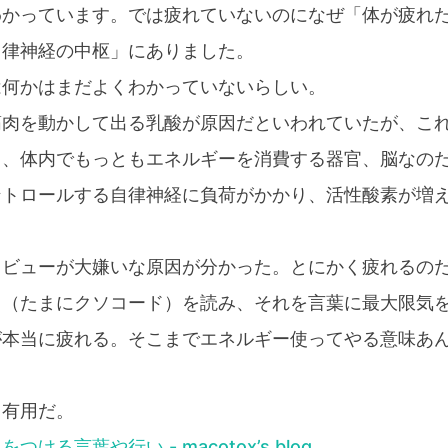
わかっています。では疲れていないのになぜ「体が疲れ
自律神経の中枢」にありました。
は何かはまだよくわかっていないらしい。
筋肉を動かして出る乳酸が原因だといわれていたが、こ
く、体内でもっともエネルギーを消費する器官、脳なの
ントロールする自律神経に負荷がかかり、活性酸素が増
レビューが大嫌いな原因が分かった。とにかく疲れるの
ド（たまにクソコード）を読み、それを言葉に最大限気
が本当に疲れる。そこまでエネルギー使ってやる意味あ
も有用だ。
ける言葉や行い - macotox’s blog