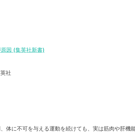
原因 (集英社新書)
集英社
間、体に不可を与える運動を続けても、実は筋肉や肝機