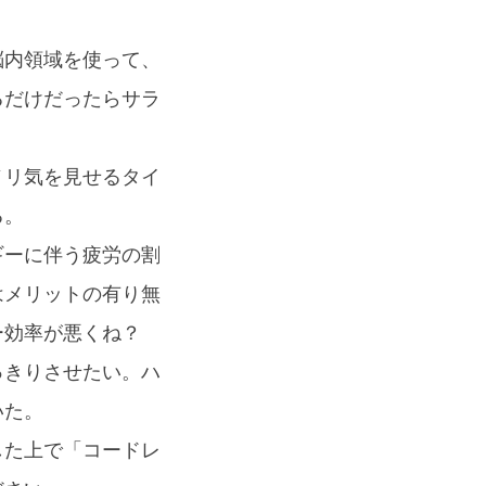
脳内領域を使って、
るだけだったらサラ
ノリ気を見せるタイ
る。
ギーに伴う疲労の割
はメリットの有り無
ー効率が悪くね？
っきりさせたい。ハ
いた。
した上で「コードレ