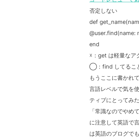
否定しない
def get_name(nam
@user.find(name:
end
☓：get は軽量
◯：find して
もうここに書かれ
言語レベルで気を
ティブにとってみ
「常識なのでやめ
に注意して英語で
は英語のブログで