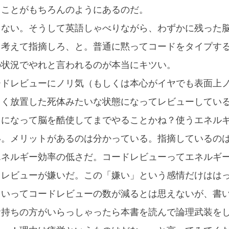
ることがもちろんのようにあるのだ。
ゃない。そうして英語しゃべりながら、わずかに残った
と考えて指摘しろ、と。普通に黙ってコードをタイプす
の状況でやれと言われるのが本当にキツい。
ードレビューにノリ気（もしくは本心がイヤでも表面上
らく放置した死体みたいな状態になってレビューしてい
ラになって脳を酷使してまでやることかね？使うエネル
い。メリットがあるのは分かっている。指摘しているの
エネルギー効率の低さだ。コードレビューってエネルギ
ドレビューが嫌いだ。この「嫌い」という感情だけはは
といってコードレビューの数が減るとは思えないが、書
お持ちの方がいらっしゃったら本書を読んで論理武装を