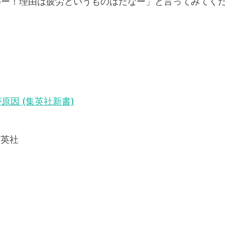
めー！理由は疲労というものはだなー」と言ってみてく
原因 (集英社新書)
集英社