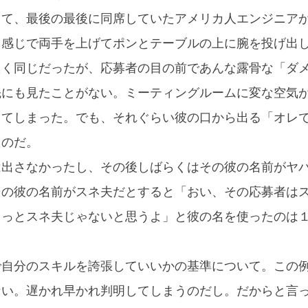
って、最後の最後に同席していたアメリカ人エンジニア
て感じで両手を上げてポンとテーブルの上に腕を投げ出
たく同じだったが、応募者の目の前であんな露骨な「ダ
先にも見たことがない。ミーティングルームに変な空気
じてしまった。でも、それぐらい彼の口から出る「オレ
たのだ。
は出さなかったし、その後しばらくはその彼の名前がヤ
その彼の名前がスネ夫だとすると「おい、その応募者は
きっとスネ夫じゃないと思うよ」と彼の名を使ったのは
で自分のスキルを誇張していいかの基準について。この
ない。遅かれ早かれ判明してしまうのだし。だからと言