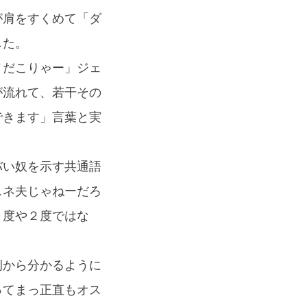
が肩をすくめて「ダ
した。
メだこりゃー」ジェ
が流れて、若干その
できます」言葉と実
バい奴を示す共通語
スネ夫じゃねーだろ
１度や２度ではな
例から分かるように
ってまっ正直もオス