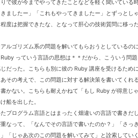
たりで彼が今までやってきたことなどを軽く聞いている
てきましたー」「これもやってきましたー」とずっとし
る程度は把握できたな、となって肝心の技術質問に移っ
。
なアルゴリズム系の問題を解いてもらおうとしているの
Ruby っていう言語の思想は＊＊だから、こういう問
じだった。こちらも別に彼の Ruby 講座を受けるため
ゃあその考えで、この問題に対する解決策を書いてくれ
書かない。こちらも耐えかねて「もし Ruby が得意じ
助け船を出した。
いたプログラム言語とはまったく畑違いの言語で書きだ
が重なって、「なんでその言語で書いたのか？」「さっ
？」「じゃあ次のこの問題を解いてみて」と詮索してい