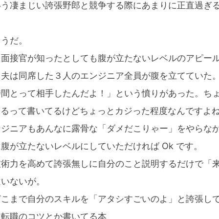
いう凄まじい誇張野郎と競争する際にあまりに正直過ぎ
こうだ。
面接官が知ったとしても腹が立たないレベルのアピール
ネ夫は同席した３人のエンジニア全員が腹を立てていた
時間とって相手したんだよ！」という憤りがあった。ち
 できるって書いてるけどちょっとカジった程度なんですよ
ンジニアもあんなに露骨な「ダメだこりゃー」をやらな
腹が立たないレベルにしていただければ Ok です。
技術力を高めて誇張無しに自分のこと説明するだけで「
違いないが。
どこまで自分のスキルを「アタシすごいのよ」と誇張し
ア転職のコツとか書いてる本