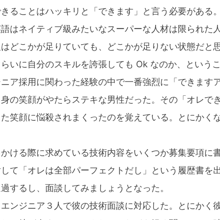
できることはハッキリと「できます」と言う必要がある
英語はネイティブ級みたいなスーパーな人材は限られた
人はどこかが足りていても、どこかが足りない状態だと
らいに自分のスキルを誇張しても Ok なのか、という
ジニア採用に関わった経験の中で一番強烈に「できます
出身の笑顔がやたらステキな男性だった。その「オレで
した笑顔に悩殺されまくったのを覚えている。とにかく
をかける際に求めている技術内容をいくつか募集要項に
対して「オレは全部パーフェクトだし」という履歴書を
通過するし、面談してみましょうとなった。
てエンジニア３人で彼の技術面談に対応した。とにかく