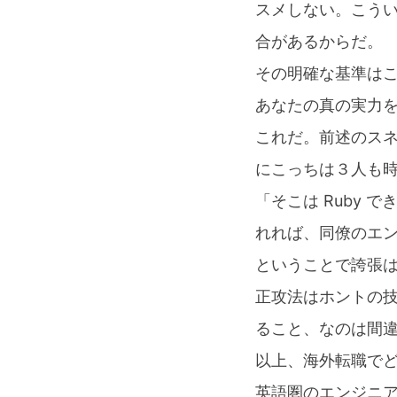
スメしない。こう
合があるからだ。
その明確な基準は
あなたの真の実力を
これだ。前述のス
にこっちは３人も
「そこは Ruby
れれば、同僚のエ
ということで誇張は
正攻法はホントの
ること、なのは間
以上、海外転職で
英語圏のエンジニ