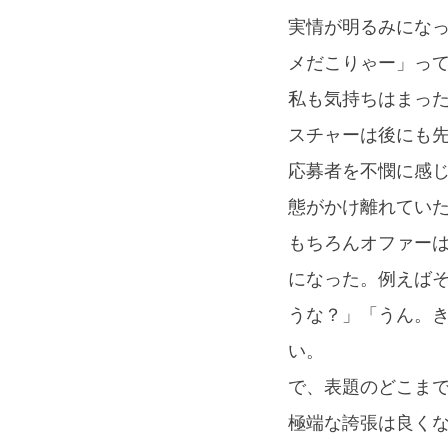
実情が明るみにな
メだこりゃー」っ
私も気持ちはまっ
スチャーは後にも
応募者を不憫に感
態がかけ離れてい
もちろんオファー
になった。例えば
うな？」「うん。
い。
で、表題のどこま
極端な誇張は良く