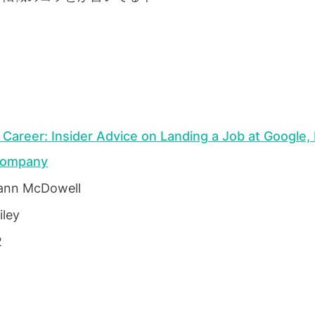
Career: Insider Advice on Landing a Job at Google, 
Company
ann McDowell
ley
2