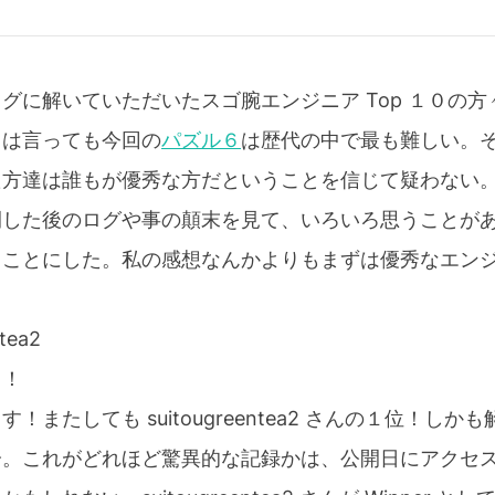
グに解いていただいたスゴ腕エンジニア Top １０の
とは言っても今回の
パズル６
は歴代の中で最も難しい。
た方達は誰もが優秀な方だということを信じて疑わない
開した後のログや事の顛末を見て、いろいろ思うことが
ることにした。私の感想なんかよりもまずは優秀なエン
。
tea2
！！
！またしても suitougreentea2 さんの１位！し
分。これがどれほど驚異的な記録かは、公開日にアクセ