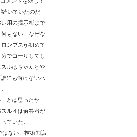
としてコメントを残して
状態が続いていたのだ。
バレ用の掲示板まで
も何もない。なぜな
コロンブスが初めて
４分でゴールしてし
のパズルはちゃんとや
ば「誰にも解けないパ
う。
い、とは思ったが、
パズル４は解答者が
まっていた。
の方ではない。技術知識