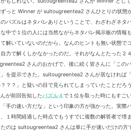
しれない。suitougreentea2 さんが Winner 
と Winner が suitougreentea2 さんひとりの
回のパズルはネタバレありということで、わざわざネタ
んな中で１位の人には当然ながらネタバレ掲示板の情報
して解いていないのだから。なんのヒントも無い状態で
、自力で解くしかなかったのだ。それがなんとたった２
ougreentea2 さんのおかげで、後に続く皆さんに「こ
を提示できた。suitougreentea2 さんが居なけれ
か？？？」と疑いの目で見られてしまっていたことだろ
a2 さんが前回告知した
パズル４
で１位を取った時にもすご
ら「手の速い方だな」という印象の方が強かった。実際
し、１時間経過した時点でもうすでに複数の解答者で埋
のは suitougreentea2 さんは単に手が速いだけ