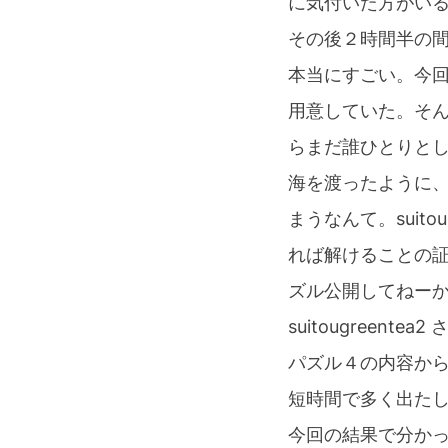
に気付いた方がいるかも
その後２時間半の間ずっ
本当にすごい。今
用意していた。そ
らまだ誰ひとりと
海を渡ったように
まうなんて。suit
れば解けることの証」
ズル公開してねー
suitougreente
パズル４の内容か
短時間で多く出た
今回の結果で分かった