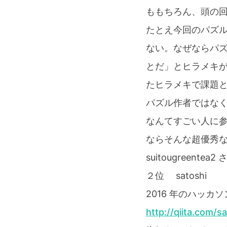
ももちろん、頭の
たとえ今回のパズ
ない。なぜならパ
とだ」とヒラメキが無
たヒラメキで課題
パズル作者ではな
なんてすごい人に
ならそんな超優秀
suitougree
２位 satoshi
2016 年のハッカ
http://qiita.com