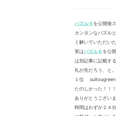
パズル６
を公開後ス
カンタンなパズル
く解いていただい
実は
パズル６
を公
は別記事に記載す
礼が先だろう、と
１位 suitougreen
たのしかった！！
ありがとうございます
時間はわずか２４