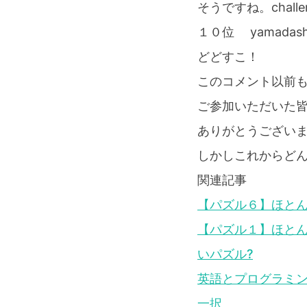
そうですね。challe
１０位 yamadash
どどすこ！
このコメント以前
ご参加いただいた
ありがとうござい
しかしこれからどん
関連記事
【パズル６】ほと
【パズル１】ほとん
いパズル?
英語とプログラミングを同時
一択