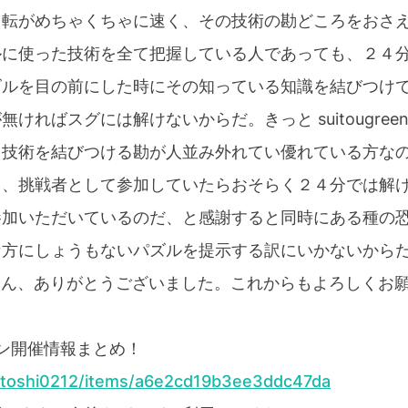
回転がめちゃくちゃに速く、その技術の勘どころをおさ
ルに使った技術を全て把握している人であっても、２４
ズルを目の前にした時にその知っている知識を結びつけ
ければスグには解けないからだ。きっと suitougreen
と技術を結びつける勘が人並み外れてい優れている方な
く、挑戦者として参加していたらおそらく２４分では解
参加いただいているのだ、と感謝すると同時にある種の
な方にしょうもないパズルを提示する訳にいかないから
ntea2 さん、ありがとうございました。これからもよろしく
ソン開催情報まとめ！
/satoshi0212/items/a6e2cd19b3ee3ddc47da