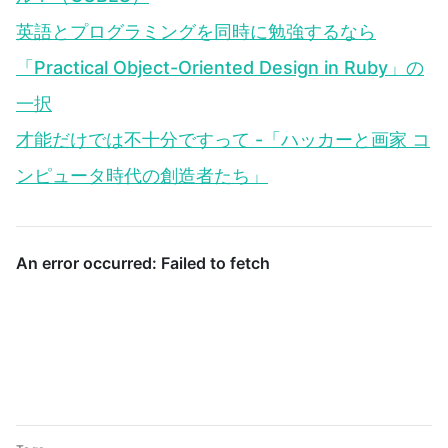
英語とプログラミングを同時に勉強するなら
「Practical Object-Oriented Design in Ruby」の
一択
才能だけでは不十分ですって -「ハッカーと画家 コ
ンピュータ時代の創造者たち」