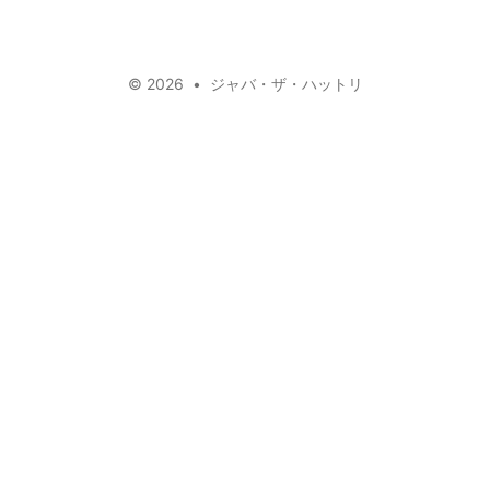
mail
github
facebook
youtube
linkedin
twitter
© 2026
•
ジャバ・ザ・ハットリ